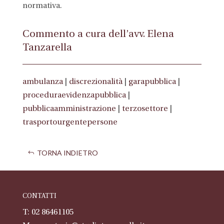
normativa.
Commento a cura dell’avv. Elena
Tanzarella
ambulanza
|
discrezionalità
|
garapubblica
|
proceduraevidenzapubblica
|
pubblicaamministrazione
|
terzosettore
|
trasportourgentepersone
TORNA INDIETRO
CONTATTI
T: 02 86461105